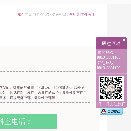
首页
/
科室介绍
/
名医介绍
/
李玲 副主任医师
医患互动
预约热线：
0813-5881165
妇幼热线：
0813-5881120
多发病、疑难病的处置:子宫肌疯、子宫腺肌症、宫外孕、
诊治；常见产科并发症、合并症的诊治；复杂性剖宫产手
流术、可视无痛取环、复杂性取环等
扫一扫关注我们
科室电话：