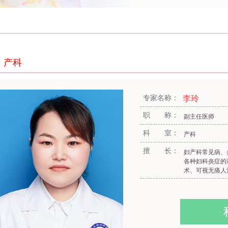
产科
专家名称：
李玲
职 称：
副主任医师
科 室：
产科
擅 长：
妇产科常见病、
各种妇科炎症的
术、可视无痛人